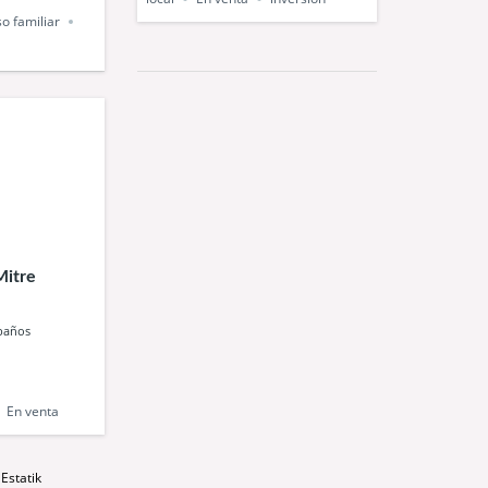
so familiar
Mitre
baños
En venta
y
Estatik