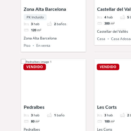
Zona Alta Barcelona
Castellar del Val
4
hab
5
PK Incluido
300
m²
3
hab
2
baños
120
m²
Castellar del Vallès
Zona Alta Barcelona
Casa
Casa Adosa
Piso
En venta
VENDIDO
VENDIDO
Pedralbes
Les Corts
3
hab
1
baño
3
hab
2
80
m²
100
m²
Pedralbes
Les Corts