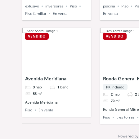
exlusivo
inversores
Piso
piscina
Piso
Pi
Piso familiar
En venta
En venta
VENDIDO
VENDIDO
Avenida Meridiana
Ronda General 
3
hab
1
baño
PK Incluido
55
m²
2
hab
2
70
m²
Avenida Meridiana
Ronda General Mitre
Piso
En venta
Piso
tres torres
Powered b