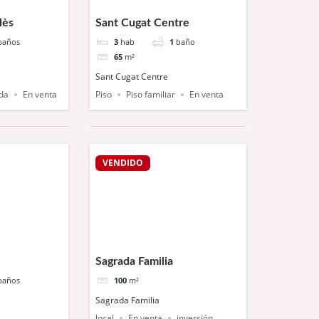
lès
Sant Cugat Centre
baños
3
hab
1
baño
65
m²
Sant Cugat Centre
da
En venta
Piso
Piso familiar
En venta
VENDIDO
Sagrada Familia
baños
100
m²
Sagrada Familia
local
En venta
inversión