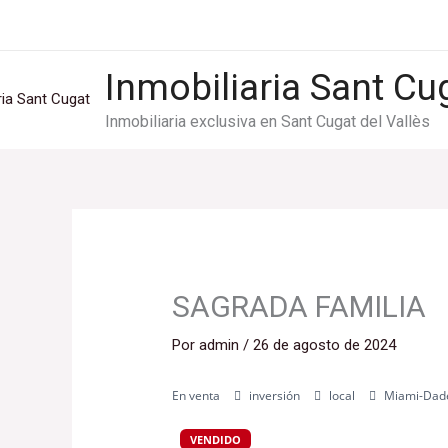
Ir
al
contenido
Inmobiliaria Sant Cu
Inmobiliaria exclusiva en Sant Cugat del Vallès
SAGRADA FAMILIA
Por
admin
/
26 de agosto de 2024
En venta
inversión
local
Miami-Dad
VENDIDO