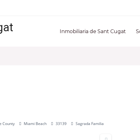
gat
Inmobiliaria de Sant Cugat
S
e County
Miami Beach
33139
Sagrada Familia