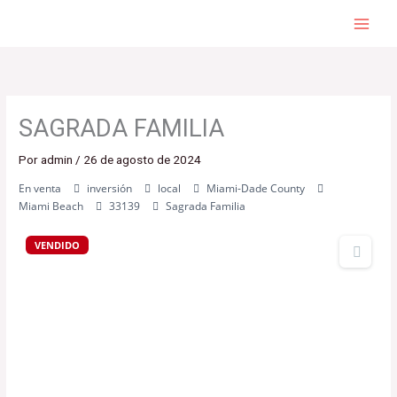
Ir
al
contenido
SAGRADA FAMILIA
Por
admin
/
26 de agosto de 2024
En venta
inversión
local
Miami-Dade County
Miami Beach
33139
Sagrada Familia
VENDIDO