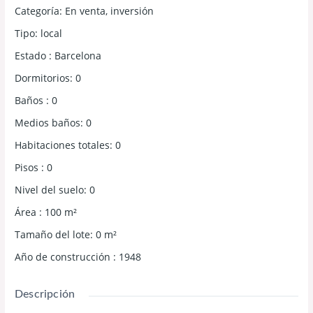
Categoría
:
En venta
,
inversión
Tipo
:
local
Estado
:
Barcelona
Dormitorios
:
0
Baños
:
0
Medios baños
:
0
Habitaciones totales
:
0
Pisos
:
0
Nivel del suelo
:
0
Área
:
100
m²
Tamaño del lote
:
0
m²
Año de construcción
:
1948
Descripción