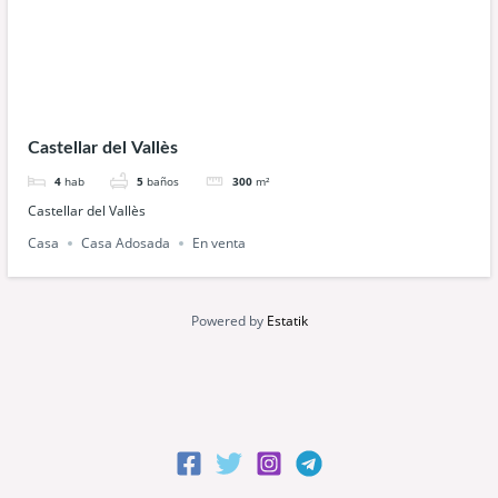
Castellar del Vallès
4
hab
5
baños
300
m²
Castellar del Vallès
Casa
Casa Adosada
En venta
Powered by
Estatik