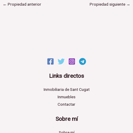
¡Pero eso no es todo!
←
Propiedad anterior
Propiedad siguiente
→
También dispone de una plaza de aparcamiento accesible
desde la misma finca, con ascensor directo a la planta.
* El precio no incluye impuestos, gastos de compra ni
mobiliario.
Links directos
Inmobiliaria de Sant Cugat
Inmuebles
Contactar
Sobre mí
Sobre mí