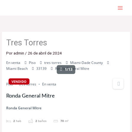
Ir
al
contenido
Tres Torres
Por
admin
/
26 de abril de 2024
En venta
Piso
tres torres
Miami-Dade County
Miami Beach
33139
Ronda General Mitre
1/13
VENDIDO
Piso
tres torres
En venta
Ronda General Mitre
Ronda General Mitre
2
hab
2
baños
70
m²