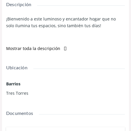
Descripción
¡Bienvenido a este luminoso y encantador hogar que no
solo ilumina tus espacios, sino también tus días!
Con un diseño único, este piso ofrece espacios conectados
Mostrar toda la descripción
entre sí, flexibles y adaptados a tus necesidades.
Ubicación
Las habitaciones conectadas son una característica
destacada: imagina dos habitaciones que comparten un
baño en el medio.
Barrios
Tres Torres
Una habitación puede servir como dormitorio principal,
mientras que la otra puede ser un estudio, sala de lectura o
Documentos
espacio de trabajo, ¡tú decides!