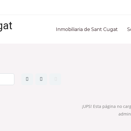
gat
Inmobiliaria de Sant Cugat
S
¡UPS! Esta página no car
admini