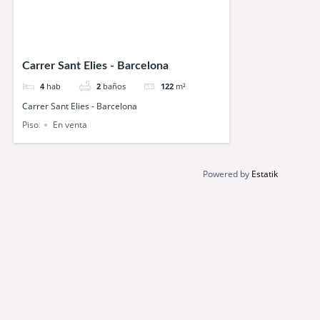
Carrer Sant Elies - Barcelona
4
hab
2
baños
122
m²
Carrer Sant Elies - Barcelona
Piso
En venta
Powered by
Estatik